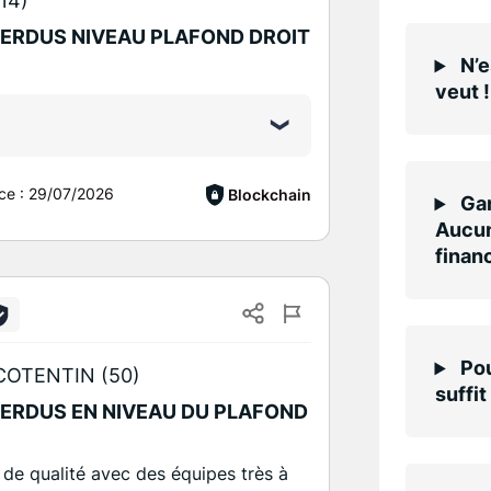
14)
PERDUS NIVEAU PLAFOND DROIT
N’e
veut !
ce :
29/07/2026
Blockchain
Gar
Aucun
finan
Pou
OTENTIN (50)
suffit
PERDUS EN NIVEAU DU PLAFOND
l de qualité avec des équipes très à