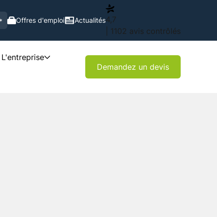
4,7
Offres d'emploi
Actualités
*
| 1102 avis contrôlés
L'entreprise
Demandez un devis