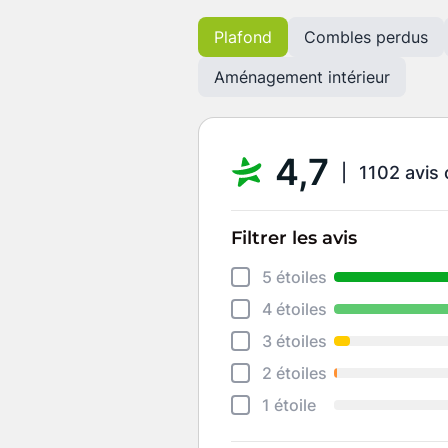
Plafond
Combles perdus
Aménagement intérieur
4,7
1102 avis 
Filtrer les avis
5 étoiles
4 étoiles
3 étoiles
2 étoiles
1 étoile