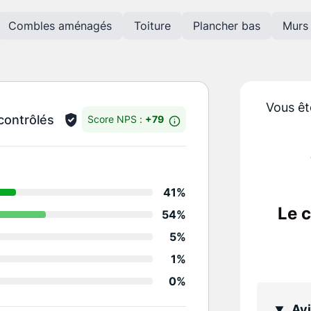
Combles aménagés
Toiture
Plancher bas
Murs 
Vous êt
contrôlés
Score NPS :
+79
Détails des notes
41%
Relation client
Le 
54%
Conseil
5%
Qualité/propreté trav
1%
0%
Suivi projet/délais
Avi