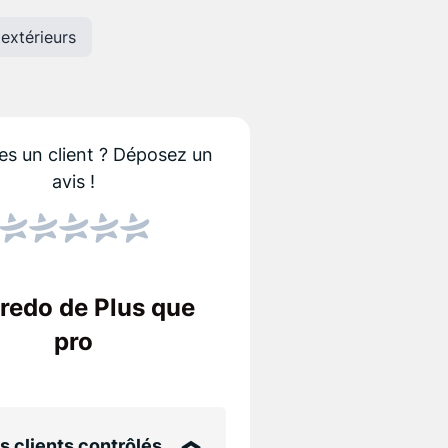
extérieurs
es un client ?
Déposez un
avis !
Score NPS
Le NPS indique si les
Un score élevé sign
credo de Plus que
entreprise !
pro
aux
s clients contrôlés