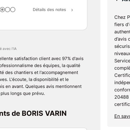
Rapport qualité / prix
Détails des notes
Recommandation
Chez P
fiers d
authent
d’avis 
sécuris
é avec l'IA
niveaux
llente satisfaction client avec 97% d'avis
Service
professionnalisme des équipes, la qualité
complè
reté des chantiers et l'accompagnement
Certifi
s. L'écoute, la disponibilité et le
indépen
mis en avant. Quelques avis mentionnent
confor
s plus longs que prévu.
20488 
certifi
ients de BORIS VARIN
En savo