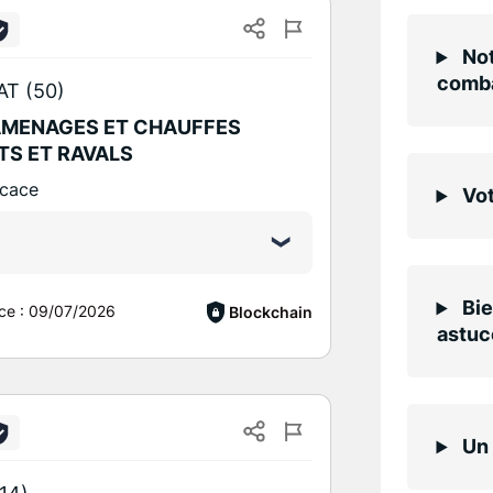
Not
comba
AT (50)
AMENAGES ET CHAUFFES
TS ET RAVALS
icace
Vot
Bie
ce :
09/07/2026
Blockchain
astuc
Un 