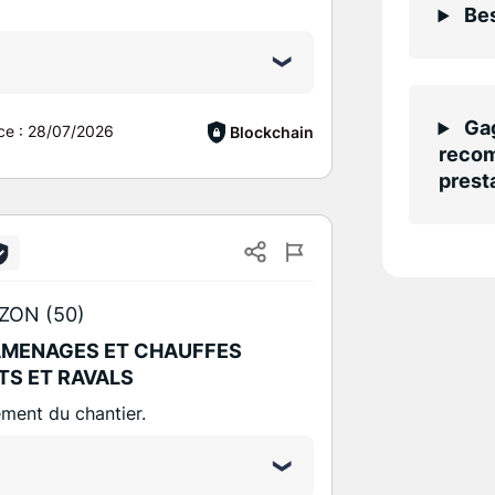
Bes
Gag
ce :
28/07/2026
Blockchain
recom
presta
ZON (50)
AMENAGES ET CHAUFFES
TS ET RAVALS
ement du chantier.