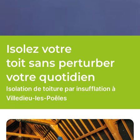
Isolez votre
toit sans perturber
votre quotidien
Isolation de toiture par insufflation à
Villedieu-les-Poêles